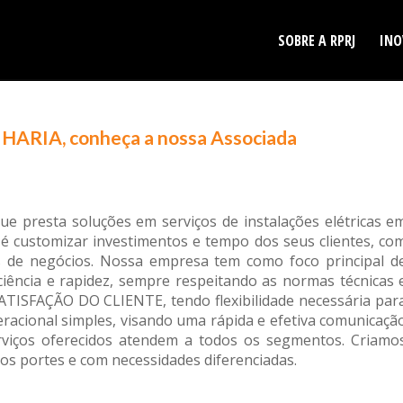
SOBRE A RPRJ
INO
HARIA, conheça a nossa Associada
 presta soluções em serviços de instalações elétricas e
o é customizar investimentos e tempo dos seus clientes, co
os de negócios. Nossa empresa tem como foco principal d
iciência e rapidez, sempre respeitando as normas técnicas 
ATISFAÇÃO DO CLIENTE, tendo flexibilidade necessária par
acional simples, visando uma rápida e efetiva comunicaçã
rviços oferecidos atendem a todos os segmentos. Criamo
os portes e com necessidades diferenciadas.