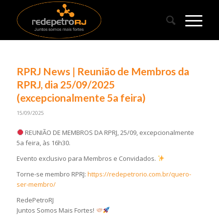
RPRJ News | Reunião de Membros da
RPRJ, dia 25/09/2025
(excepcionalmente 5a feira)
15/09/2025
REUNIÃO DE MEMBROS DA RPRJ, 25/09, excepcionalmente
5a feira, às 16h30.
Evento exclusivo para Membros e Convidados.
Torne-se membro RPRJ:
https://redepetrorio.com.br/quero-
ser-membro/
RedePetroRJ
Juntos Somos Mais Fortes!