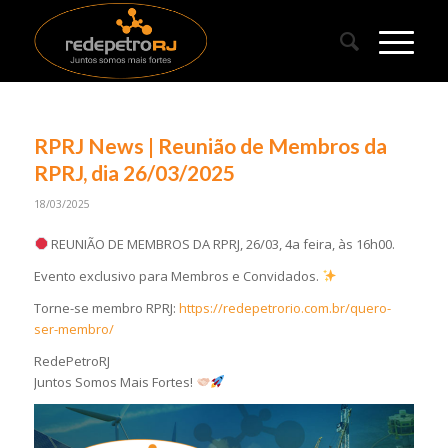
RPRJ News | Reunião de Membros da
RPRJ, dia 26/03/2025
18/03/2025
REUNIÃO DE MEMBROS DA RPRJ, 26/03, 4a feira, às 16h00.
Evento exclusivo para Membros e Convidados.
Torne-se membro RPRJ:
https://redepetrorio.com.br/quero-
ser-membro/
RedePetroRJ
Juntos Somos Mais Fortes!