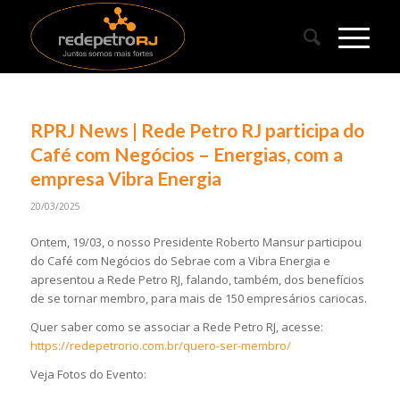
RPRJ News | Rede Petro RJ participa do
Café com Negócios – Energias, com a
empresa Vibra Energia
20/03/2025
Ontem, 19/03, o nosso Presidente Roberto Mansur participou
do Café com Negócios do Sebrae com a Vibra Energia e
apresentou a Rede Petro RJ, falando, também, dos benefícios
de se tornar membro, para mais de 150 empresários cariocas.
Quer saber como se associar a Rede Petro RJ, acesse:
https://redepetrorio.com.br/quero-ser-membro/
Veja Fotos do Evento: