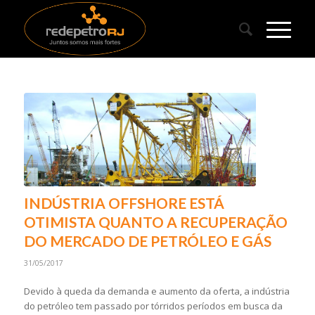
INDÚSTRIA OFFSHORE ESTÁ
OTIMISTA QUANTO A RECUPERAÇÃO
DO MERCADO DE PETRÓLEO E GÁS
31/05/2017
Devido à queda da demanda e aumento da oferta, a indústria
do petróleo tem passado por tórridos períodos em busca da