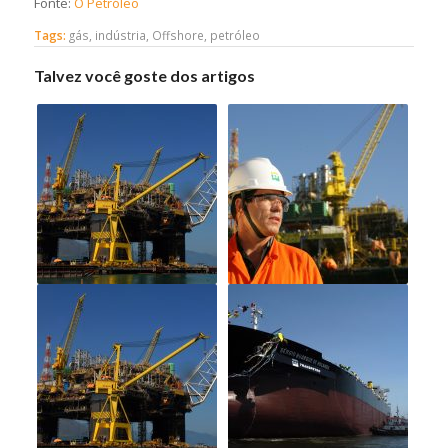
Fonte:
O Petróleo
Tags:
gás
,
indústria
,
Offshore
,
petróleo
Talvez você goste dos artigos