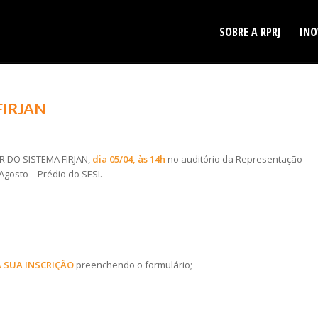
SOBRE A RPRJ
INO
 FIRJAN
 DO SISTEMA FIRJAN,
dia 05/04, às 14h
no auditório da Representação
 Agosto – Prédio do SESI.
 SUA INSCRIÇÃO
preenchendo o formulário;