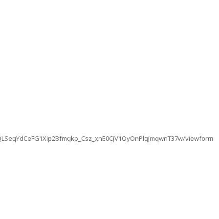
1FAIpQLSeqYdCeFG1Xip2Bfmqkp_Csz_xnE0CjV1OyOnPlqJmqwnT37w/viewform