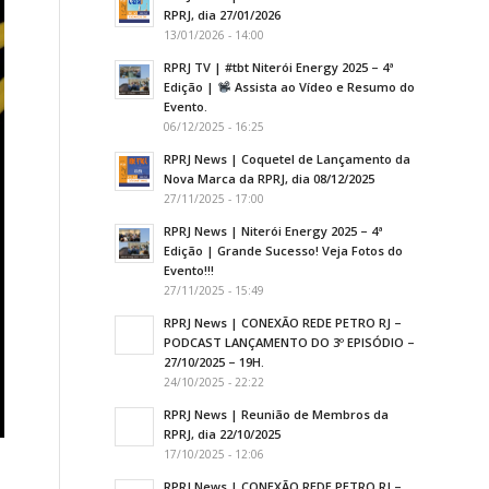
RPRJ, dia 27/01/2026
13/01/2026 - 14:00
RPRJ TV | #tbt Niterói Energy 2025 – 4ª
Edição |
Assista ao Vídeo e Resumo do
Evento.
06/12/2025 - 16:25
RPRJ News | Coquetel de Lançamento da
Nova Marca da RPRJ, dia 08/12/2025
27/11/2025 - 17:00
RPRJ News | Niterói Energy 2025 – 4ª
Edição | Grande Sucesso! Veja Fotos do
Evento!!!
27/11/2025 - 15:49
RPRJ News | CONEXÃO REDE PETRO RJ –
PODCAST LANÇAMENTO DO 3º EPISÓDIO –
27/10/2025 – 19H.
24/10/2025 - 22:22
RPRJ News | Reunião de Membros da
RPRJ, dia 22/10/2025
17/10/2025 - 12:06
RPRJ News | CONEXÃO REDE PETRO RJ –