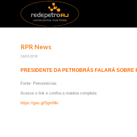
RPR News
26/03/2018
PRESIDENTE DA PETROBRÁS FALARÁ SOBRE 
Fonte: Petronotícias
Acesse o link e confira a matéria completa:
https://goo.gl/5gmNki