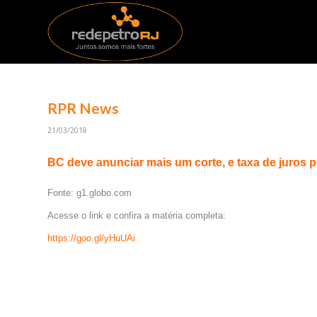
RPR News
21/03/2018
BC deve anunciar mais um corte, e taxa de juros 
Fonte: g1.globo.com
Acesse o link e confira a matéria completa:
https://goo.gl/yHuUAi