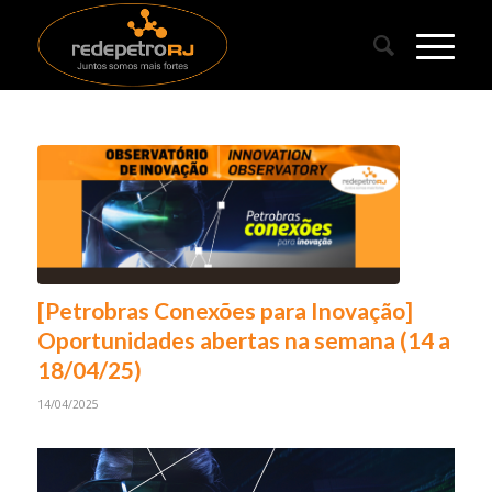
[Petrobras Conexões para Inovação]
Oportunidades abertas na semana (14 a
18/04/25)
14/04/2025