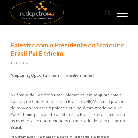
Palestra com o Presidente da Statoil no
Brasil Pal Eitrheim
16/11/2016
“Capturing Opportunities in Transition Times”
A Câmara de Comércio Brasil-Alemanha, em conjunto com a
Câmara de Comércio Noruega-Brasil e a FIRJAN, tem o prazer
de convidá-los para a palestra que será ministrada pelo Sr.
Pal Eitrheim, presidente da Statoil no Brasil, e terá como tema
as mudanças e oportunidades do mercado de Óleo e Gás no
Brasil.
Programação: ( A palestra será ministrada em inglês)