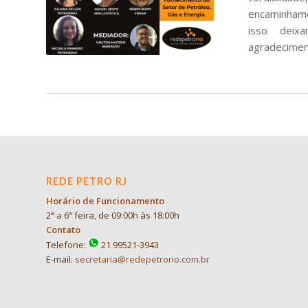
encaminhame
isso deix
agradecimen
REDE PETRO RJ
Horário de Funcionamento
2ª a 6ª feira, de 09:00h às 18:00h
Contato
Telefone:
21 99521-3943
E-mail:
secretaria@redepetrorio.com.br