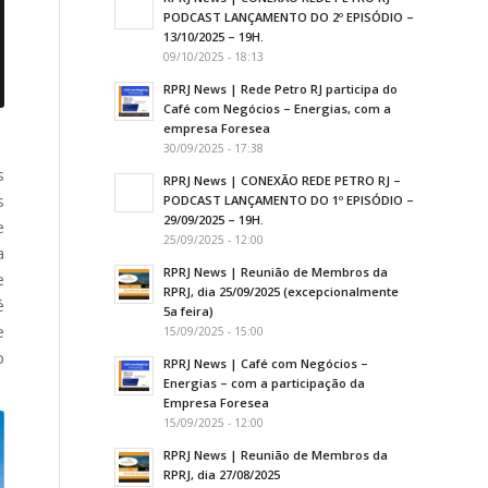
PODCAST LANÇAMENTO DO 2º EPISÓDIO –
13/10/2025 – 19H.
09/10/2025 - 18:13
RPRJ News | Rede Petro RJ participa do
Café com Negócios – Energias, com a
empresa Foresea
30/09/2025 - 17:38
s
RPRJ News | CONEXÃO REDE PETRO RJ –
s
PODCAST LANÇAMENTO DO 1º EPISÓDIO –
29/09/2025 – 19H.
e
25/09/2025 - 12:00
a
RPRJ News | Reunião de Membros da
e
RPRJ, dia 25/09/2025 (excepcionalmente
é
5a feira)
e
15/09/2025 - 15:00
o
RPRJ News | Café com Negócios –
Energias – com a participação da
Empresa Foresea
15/09/2025 - 12:00
RPRJ News | Reunião de Membros da
RPRJ, dia 27/08/2025