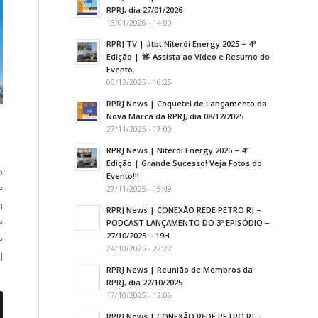
RPRJ, dia 27/01/2026
13/01/2026 - 14:00
RPRJ TV | #tbt Niterói Energy 2025 – 4ª
Edição |
Assista ao Vídeo e Resumo do
Evento.
06/12/2025 - 16:25
RPRJ News | Coquetel de Lançamento da
Nova Marca da RPRJ, dia 08/12/2025
27/11/2025 - 17:00
RPRJ News | Niterói Energy 2025 – 4ª
Edição | Grande Sucesso! Veja Fotos do
o
Evento!!!
e
27/11/2025 - 15:49
m
RPRJ News | CONEXÃO REDE PETRO RJ –
e
PODCAST LANÇAMENTO DO 3º EPISÓDIO –
27/10/2025 – 19H.
e
24/10/2025 - 22:22
l
RPRJ News | Reunião de Membros da
RPRJ, dia 22/10/2025
17/10/2025 - 12:06
RPRJ News | CONEXÃO REDE PETRO RJ –