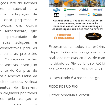
ções virtuais tivemos
ers a Lubrizol e a
e a participação de
 e cinco pequenas e
presas das quatro
e fornecimento, que
a oportunidade de
r suas soluções e
Esperamos a todos na próxim
s competitivos para os
etapa do Circuito Energy que ser
e compras presentes
realizada nos dias 26 e 27 de mai
o. Os representantes
na cidade do Rio de Janeiro. Até lá
s âncoras foram Julio
nos vemos na RIO ENERGY 2021!
rente de Compras de
ra a America Latina da
“O Resultado é a nossa Energia”.
ailton Santana, Analista
REDE PETRO RIO
mentos da Braskem.
m elogiados por todos
JuntosSomosMaisFortes!!!
tes pela atenção e
lidade, com o