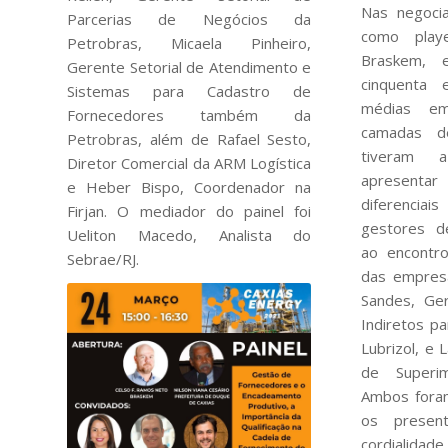
Nas negocia
Parcerias de Negócios da
como play
Petrobras, Micaela Pinheiro,
Braskem, 
Gerente Setorial de Atendimento e
cinquenta
Sistemas para Cadastro de
médias em
Fornecedores também da
camadas d
Petrobras, além de Rafael Sesto,
tiveram 
Diretor Comercial da ARM Logística
apresenta
e Heber Bispo, Coordenador na
diferenciai
Firjan. O mediador do painel foi
gestores d
Ueliton Macedo, Analista do
ao encontr
Sebrae/RJ.
das empresa
Sandes, Ge
Indiretos pa
Lubrizol, e L
de Superi
Ambos fora
os presen
cordia