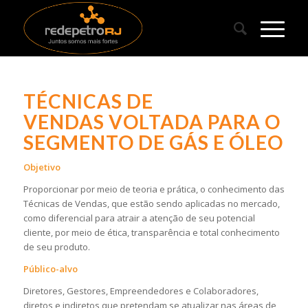
TÉCNICAS DE
VENDAS
V
OLTADA PARA O
SEGMENTO DE GÁS E ÓLEO
Objetivo
Proporcionar por meio de teoria e prática, o conhecimento das
Técnicas de Vendas, que estão sendo aplicadas no mercado,
como diferencial para atrair a atenção de seu potencial
cliente, por meio de ética, transparência e total conhecimento
de seu produto.
Público-alvo
Diretores, Gestores, Empreendedores e Colaboradores,
diretos e indiretos que pretendam se atualizar nas áreas de