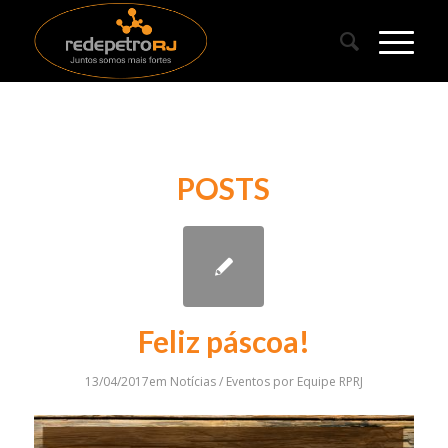
POSTS
Feliz páscoa!
13/04/2017
em
Notícias / Eventos
por
Equipe RPRJ