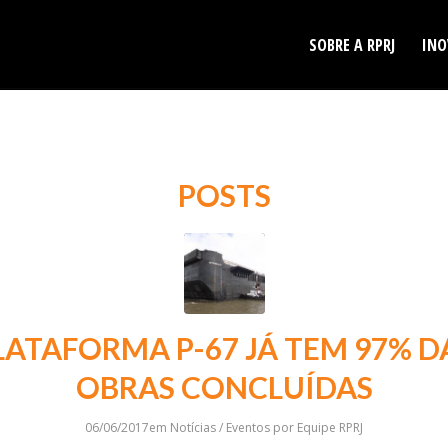
SOBRE A RPRJ
INO
POSTS
LATAFORMA P-67 JÁ TEM 97% D
OBRAS CONCLUÍDAS
06/06/2017
em
Notícias / Eventos
por
Equipe RPRJ