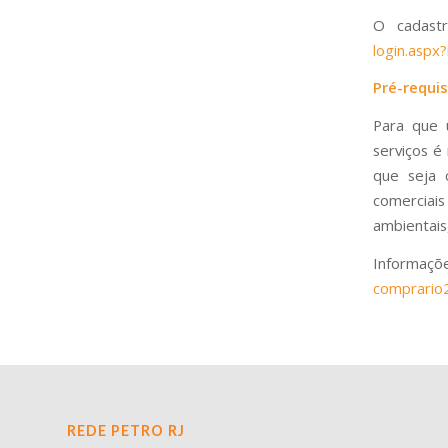
O cadast
login.aspx
Pré-requis
Para que 
serviços é
que seja 
comerciai
ambientais,
Informaç
comprario
REDE PETRO RJ