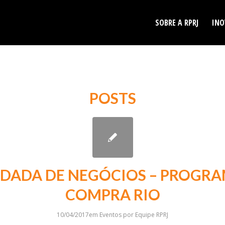
SOBRE A RPRJ
INO
POSTS
DADA DE NEGÓCIOS – PROGR
COMPRA RIO
10/04/2017
em
Eventos
por
Equipe RPRJ