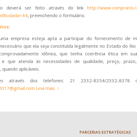
ro deverá ser feito através do link
http://www.comprario.c
?idRodada=44
, preenchendo o formulário.
itos:
uma empresa esteja apta a participar do fornecimento de ma
 necessário que ela seja constituída legalmente no Estado do Rio 
comprovadamente idônea, que tenha coerência ética em sua
s e que atenda às necessidades de qualidade, preço, prazo, 
 quando aplicáveis.
ões através dos telefones: 21 2332-8354/2332-8378 o
2017@gmail.com
Leia mais
PARCERIAS ESTRATÉGICAS