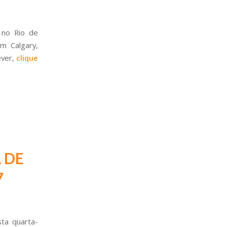
 no Rio de
em Calgary,
ever,
clique
 DE
7
ta quarta-