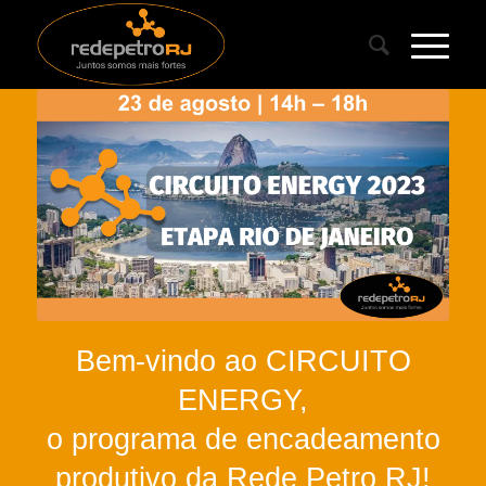
Bem-vindo ao CIRCUITO
ENERGY,
o programa de encadeamento
produtivo da Rede Petro RJ!