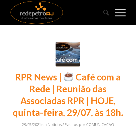
RPR News |
Café com a
Rede | Reunião das
Associadas RPR | HOJE,
quinta-feira, 29/07, às 18h.
29/07/2021
em
Notícias / Eventos
por
COMUNICACAO