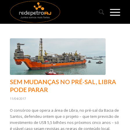
SEM MUDANÇAS NO PRÉ-SAL, LIBRA
PODE PARAR
11/04/2017
O consórcio que opera a área de Libra, no pré-sal da Bacia de
Santos, defendeu ontem que o projeto – que tem previsão de
investimento de US$ 5,5 bilhões nos próximos cinco anos – só
é viável caso sejam revistas as regras de conteúdo local.