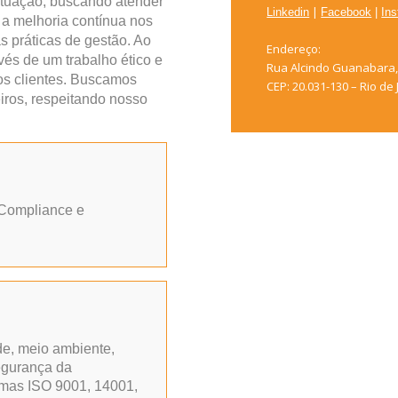
tuação, buscando atender
|
Linkedin
Facebook
|
In
 a melhoria contínua nos
s práticas de gestão. Ao
Endereço:
és de um trabalho ético e
Rua Alcindo Guanabara, 
s clientes. Buscamos
CEP: 20.031-130 – Rio de 
iros, respeitando nosso
 Compliance e
de, meio ambiente,
egurança da
ormas ISO 9001, 14001,