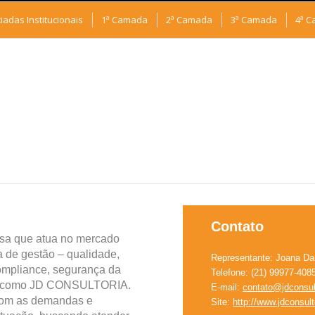
iadas Institucionais
1ª Camada
2ª Camada
3ª Camada
4ª 
Contato
sa que atua no mercado
a de gestão – qualidade,
Representante: Joana Dar
ompliance, segurança da
Telefone: (21) 99977-408
te como JD CONSULTORIA.
E-mail:
contato@jdconsul
 com as demandas e
Site:
http://www.jdconsul