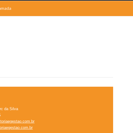
Camada
c da Silva
5
toriaegestao.com.br
toriaegestao.com.br